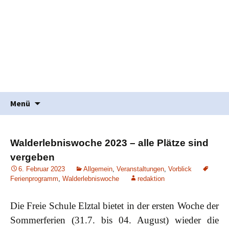
Waldorfpädagogik seit 1986
Freie Schule Elztal
Springe
Suche
Menü
zum
nach:
Inhalt
Walderlebniswoche 2023 – alle Plätze sind
vergeben
6. Februar 2023
Allgemein
,
Veranstaltungen
,
Vorblick
Ferienprogramm
,
Walderlebniswoche
redaktion
Die Freie Schule Elztal bietet in der ersten Woche der
Sommerferien (31.7. bis 04. August) wieder die