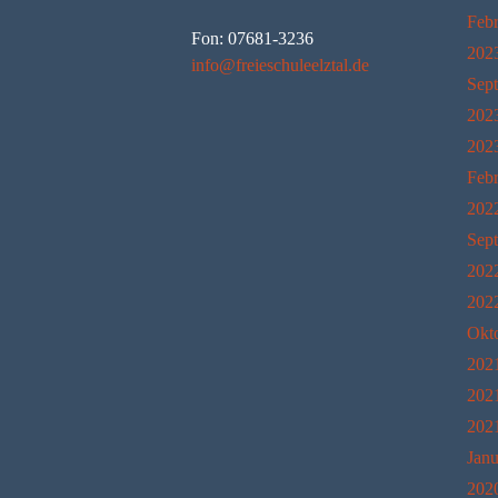
Feb
Fon: 07681-3236
202
info@freieschuleelztal.de
Sep
202
202
Feb
202
Sep
202
202
Okt
202
202
202
Janu
202