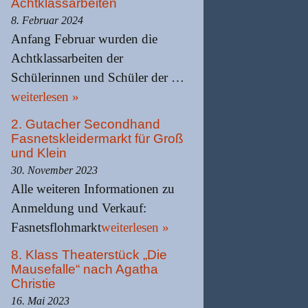
Achtklassarbeiten
8. Februar 2024
Anfang Februar wurden die
Achtklassarbeiten der
Schülerinnen und Schüler der …
weiterlesen »
2. Gutacher Secondhand
Fasnetskleidermarkt für Groß
und Klein
30. November 2023
Alle weiteren Informationen zu
Anmeldung und Verkauf:
Fasnetsflohmarkt
weiterlesen »
8. Klass Theaterstück „Die
Mausefalle“ nach Agatha
Christie
16. Mai 2023