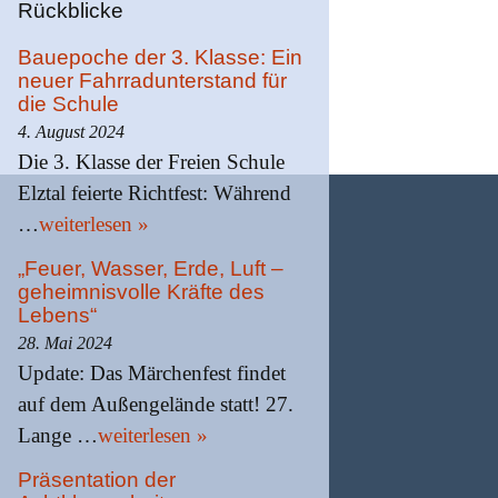
Rückblicke
Bauepoche der 3. Klasse: Ein
neuer Fahrradunterstand für
die Schule
4. August 2024
Die 3. Klasse der Freien Schule
Elztal feierte Richtfest: Während
…
weiterlesen »
„Feuer, Wasser, Erde, Luft –
geheimnisvolle Kräfte des
Lebens“
28. Mai 2024
Update: Das Märchenfest findet
auf dem Außengelände statt! 27.
Lange …
weiterlesen »
Präsentation der