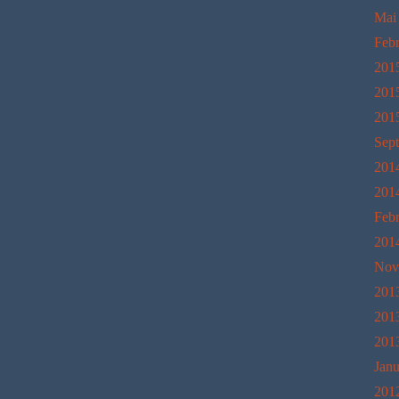
Mai
Feb
201
201
201
Sep
201
201
Feb
201
Nov
201
201
201
Janu
201