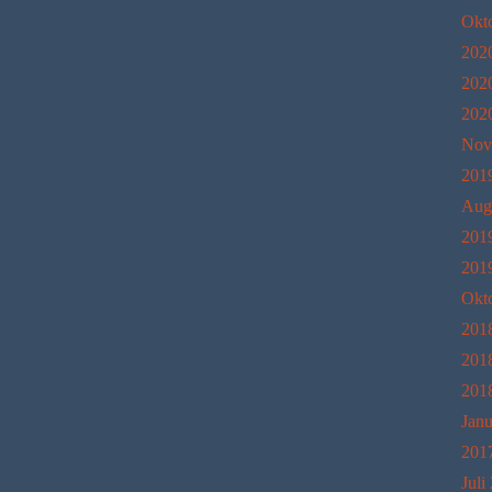
Okt
202
202
202
Nov
201
Aug
201
201
Okt
201
201
201
Janu
201
Juli