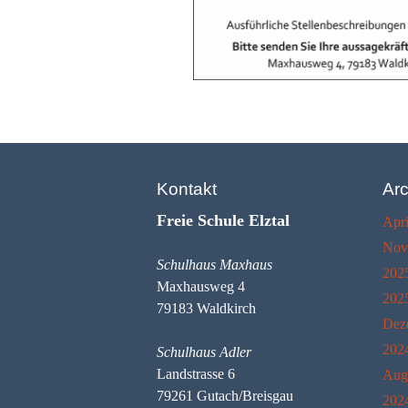
Kontakt
Arc
Freie Schule Elztal
Apri
Nov
Schulhaus Maxhaus
202
Maxhausweg 4
202
79183 Waldkirch
Dez
202
Schulhaus Adler
Landstrasse 6
Aug
79261 Gutach/Breisgau
202