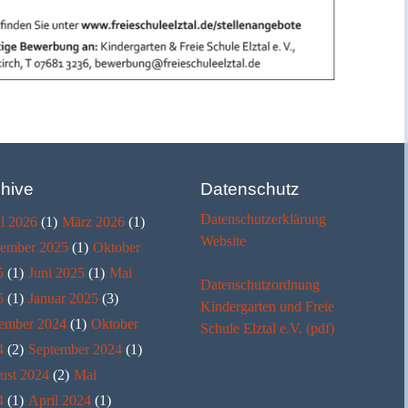
hive
Datenschutz
Datenschutzerklärung
l 2026
(1)
März 2026
(1)
Website
ember 2025
(1)
Oktober
5
(1)
Juni 2025
(1)
Mai
Datenschutzordnung
5
(1)
Januar 2025
(3)
Kindergarten und Freie
ember 2024
(1)
Oktober
Schule Elztal e.V. (pdf)
4
(2)
September 2024
(1)
ust 2024
(2)
Mai
4
(1)
April 2024
(1)