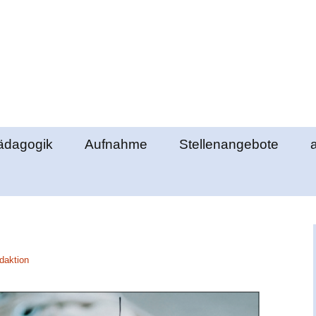
e Elztal
ädagogik
Aufnahme
Stellenangebote
lemente
Ablauf des
Klassengemeinschaft
Aufnahmeverfahrens
richte
berstufenpädagogik
Schultag
Formulare
ds
bschlüsse
Schulgeld
daktion
nde
ung