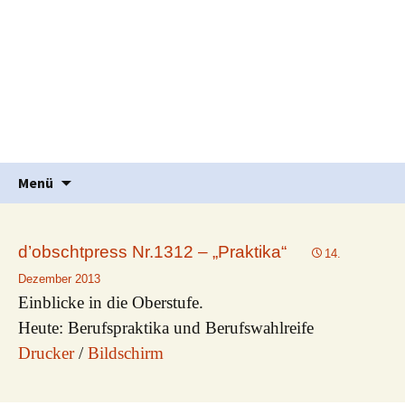
Waldorfpädagogik seit 1986
Freie Schule Elztal
Springe
Suche
Menü
zum
nach:
Inhalt
d’obschtpress Nr.1312 – „Praktika“
14.
Dezember 2013
Einblicke in die Oberstufe.
Heute: Berufspraktika und Berufswahlreife
Drucker
/
Bildschirm