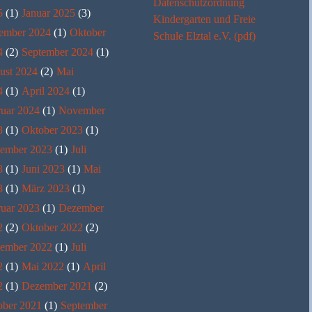
Datenschutzordnung
5
(1)
Januar 2025
(3)
Kindergarten und Freie
ember 2024
(1)
Oktober
Schule Elztal e.V. (pdf)
4
(2)
September 2024
(1)
ust 2024
(2)
Mai
4
(1)
April 2024
(1)
ruar 2024
(1)
November
3
(1)
Oktober 2023
(1)
tember 2023
(1)
Juli
3
(1)
Juni 2023
(1)
Mai
3
(1)
März 2023
(1)
ruar 2023
(1)
Dezember
2
(2)
Oktober 2022
(2)
tember 2022
(1)
Juli
2
(1)
Mai 2022
(1)
April
2
(1)
Dezember 2021
(2)
ober 2021
(1)
September