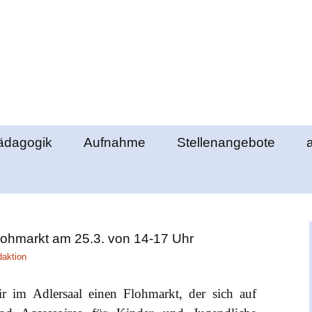
e Elztal
ädagogik
Aufnahme
Stellenangebote
lemente
Ablauf des
Klassengemeinschaft
Aufnahmeverfahrens
richte
berstufenpädagogik
Schultag
Formulare
lohmarkt am 25.3. von 14-17 Uhr
ds
bschlüsse
Schulgeld
daktion
nde
r im Adlersaal einen Flohmarkt, der sich auf
ung