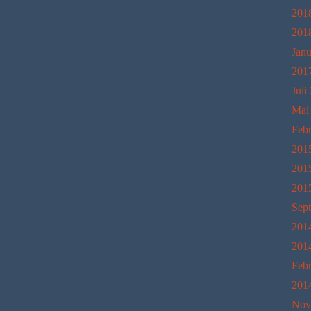
201
201
Janu
201
Juli
Mai
Feb
201
201
201
Sep
201
201
Feb
201
Nov