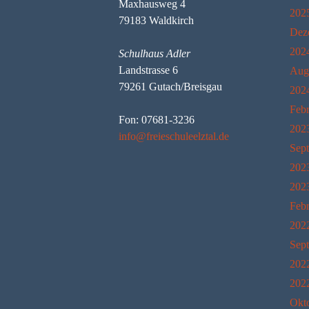
Maxhausweg 4
202
79183 Waldkirch
Dez
202
Schulhaus Adler
Landstrasse 6
Aug
79261 Gutach/Breisgau
202
Feb
Fon: 07681-3236
202
info@freieschuleelztal.de
Sep
202
202
Feb
202
Sep
202
202
Okt