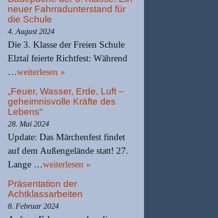
neuer Fahrradunterstand für
die Schule
4. August 2024
Die 3. Klasse der Freien Schule
Elztal feierte Richtfest: Während
…
weiterlesen »
„Feuer, Wasser, Erde, Luft –
geheimnisvolle Kräfte des
Lebens“
28. Mai 2024
Update: Das Märchenfest findet
auf dem Außengelände statt! 27.
Lange …
weiterlesen »
Präsentation der
Achtklassarbeiten
8. Februar 2024