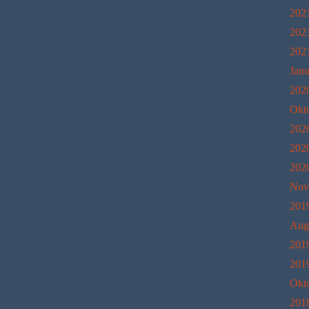
202
202
202
Janu
202
Okt
202
202
202
Nov
201
Aug
201
201
Okt
201