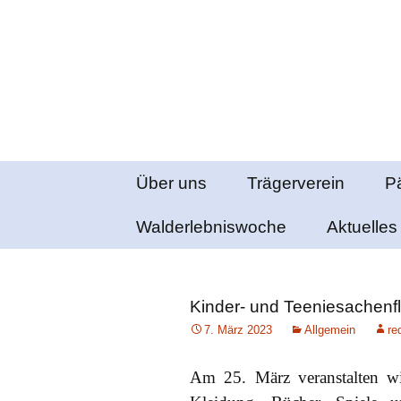
Waldorfpädagogik seit 1986
Freie Schul
Springe
Über uns
Trägerverein
P
zum
Inhalt
Chronik
Walderlebniswoche
Kindergarten
Aktuelles
E
Bienenkorb
Lage und
Pressebe
O
Gebäude
Natur- und
Waldkindergarten
Kinder- und Teeniesachenf
Downloa
A
Impressum
7. März 2023
Allgemein
re
Brücke
SucheFi
Am 25. März veranstalten wi
Nachmittagsbetreu