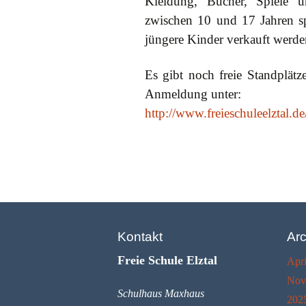
Kleidung, Bücher, Spiele u
zwischen 10 und 17 Jahren sp
Vereinssatzung
jüngere Kinder verkauft werde
Finanzen
Es gibt noch freie Standplät
Anmeldung unter:
Förderungen
http://www.freieschuleelztal.de
Kontakt
Arc
Freie Schule Elztal
Apri
Nov
Schulhaus Maxhaus
202