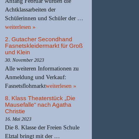
Anfang Februar wurden die
Achtklassarbeiten der
Schülerinnen und Schüler der …
weiterlesen »
2. Gutacher Secondhand
Fasnetskleidermarkt für Groß
und Klein
30. November 2023
Alle weiteren Informationen zu
Anmeldung und Verkauf:
Fasnetsflohmarkt
weiterlesen »
8. Klass Theaterstück „Die
Mausefalle“ nach Agatha
Christie
16. Mai 2023
Die 8. Klasse der Freien Schule
Elztal bringt mit der …