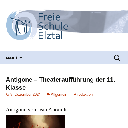
Waldorfpädagogik seit 1986
Freie Schule Elztal
Springe
Suche
Menü
zum
nach:
Inhalt
Antigone – Theateraufführung der 11.
Klasse
9. Dezember 2024
Allgemein
redaktion
Antigone von Jean Anouilh