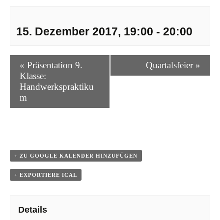
15. Dezember 2017, 19:00
-
20:00
V
«
Präsentation 9.
Quartalsfeier
»
e
Klasse:
r
Handwerkspraktiku
a
m
n
s
t
a
l
+ ZU GOOGLE KALENDER HINZUFÜGEN
t
+ EXPORTIERE ICAL
u
n
g
Details
N