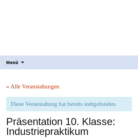
Waldorfpädagogik seit 1986
Freie Schule Elztal
Springe
Suche
Menü
zum
nach:
Inhalt
« Alle Veranstaltungen
Diese Veranstaltung hat bereits stattgefunden.
Präsentation 10. Klasse:
Industriepraktikum