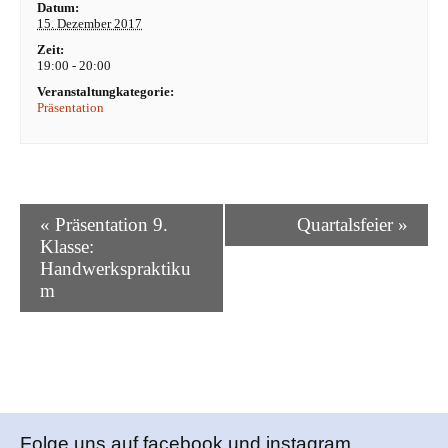
Datum:
a
15. Dezember 2017
v
Zeit:
i
19:00 - 20:00
g
Veranstaltungkategorie:
a
Präsentation
t
i
o
n
V
«
Präsentation 9.
Quartalsfeier
»
e
Klasse:
r
Handwerkspraktiku
a
m
n
s
t
a
l
t
Folge uns auf facebook und instagram