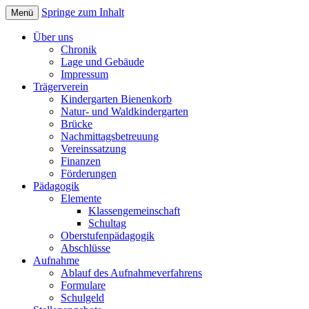
Springe zum Inhalt
Menü
Waldorfpädagogik seit 1986
Freie Schule Elztal
Über uns
Chronik
Lage und Gebäude
Impressum
Trägerverein
Kindergarten Bienenkorb
Natur- und Waldkindergarten
Brücke
Nachmittagsbetreuung
Vereinssatzung
Finanzen
Förderungen
Pädagogik
Elemente
Klassengemeinschaft
Schultag
Oberstufenpädagogik
Abschlüsse
Aufnahme
Ablauf des Aufnahmeverfahrens
Formulare
Schulgeld