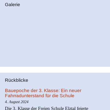
Galerie
i
g
a
t
i
o
n
Rückblicke
Bauepoche der 3. Klasse: Ein neuer
Fahrradunterstand für die Schule
4. August 2024
Die 3. Klasse der Freien Schule Elztal feierte