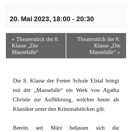
20. Mai 2023, 18:00
-
20:30
V
«
Theaterstück der 8.
Theaterstück der 8.
e
Klasse „Die
Klasse „Die
r
Mausefalle“
Mausefalle“
»
a
n
s
t
Die 8. Klasse der Freien Schule Elztal bringt
a
mit der „Mausefalle“ ein Werk von Agatha
l
Christie zur Aufführung, welches heute als
t
u
Klassiker unter den Kriminalstücken gilt.
n
g
Bereits seit März befassen sich die
N