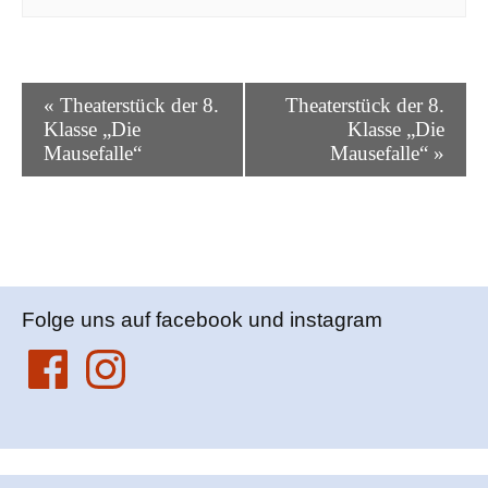
V
«
Theaterstück der 8.
Theaterstück der 8.
e
Klasse „Die
Klasse „Die
r
Mausefalle“
Mausefalle“
»
a
n
s
t
a
l
Folge uns auf facebook und instagram
t
Facebook
Instagram
u
n
g
N
a
v