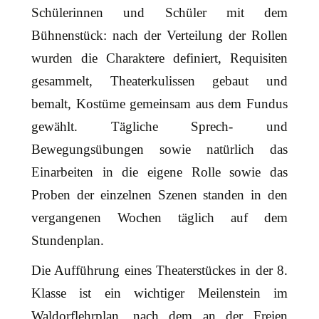
a
Schülerinnen und Schüler mit dem
v
Bühnenstück: nach der Verteilung der Rollen
i
wurden die Charaktere definiert, Requisiten
g
a
gesammelt, Theaterkulissen gebaut und
t
bemalt, Kostüme gemeinsam aus dem Fundus
i
gewählt. Tägliche Sprech- und
o
n
Bewegungsübungen sowie natürlich das
Einarbeiten in die eigene Rolle sowie das
Proben der einzelnen Szenen standen in den
vergangenen Wochen täglich auf dem
Stundenplan.
Die Aufführung eines Theaterstückes in der 8.
Klasse ist ein wichtiger Meilenstein im
Waldorflehrplan, nach dem an der Freien