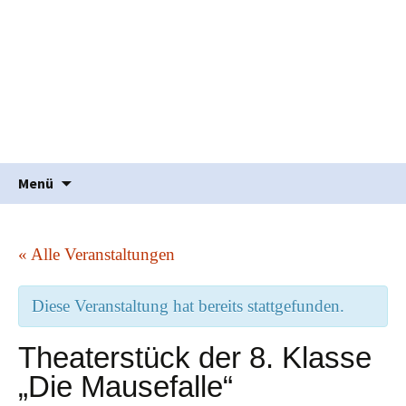
Waldorfpädagogik seit 1986
Freie Schule Elztal
Springe
Suche
Menü
zum
nach:
Inhalt
« Alle Veranstaltungen
Diese Veranstaltung hat bereits stattgefunden.
Theaterstück der 8. Klasse
„Die Mausefalle“