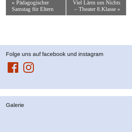
«
Pädagogischer
Viel Lärm um Nichts
e
Samstag für Eltern
– Theater 8.Klasse
»
r
a
n
s
t
a
Folge uns auf facebook und instagram
l
Facebook
Instagram
t
u
n
g
N
a
Galerie
v
i
g
a