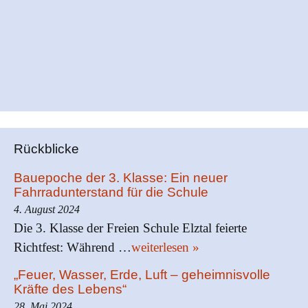
t
i
o
n
Rückblicke
Bauepoche der 3. Klasse: Ein neuer
Fahrradunterstand für die Schule
4. August 2024
Die 3. Klasse der Freien Schule Elztal feierte
Richtfest: Während …
weiterlesen »
„Feuer, Wasser, Erde, Luft – geheimnisvolle
Kräfte des Lebens“
28. Mai 2024