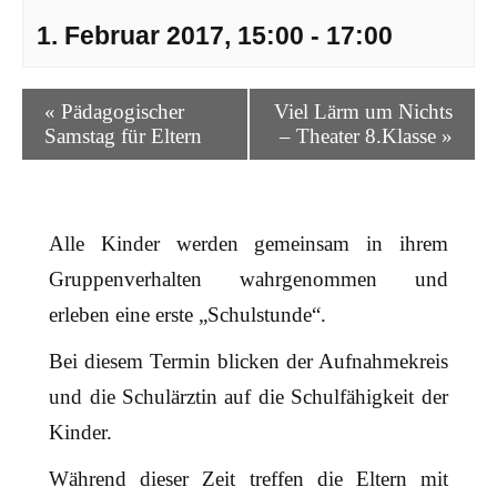
1. Februar 2017, 15:00
-
17:00
V
«
Pädagogischer
Viel Lärm um Nichts
e
Samstag für Eltern
– Theater 8.Klasse
»
r
a
n
s
Alle Kinder werden gemeinsam in ihrem
t
Gruppenverhalten wahrgenommen und
a
l
erleben eine erste „Schulstunde“.
t
Bei diesem Termin blicken der Aufnahmekreis
u
n
und die Schulärztin auf die Schulfähigkeit der
g
Kinder.
N
a
Während dieser Zeit treffen die Eltern mit