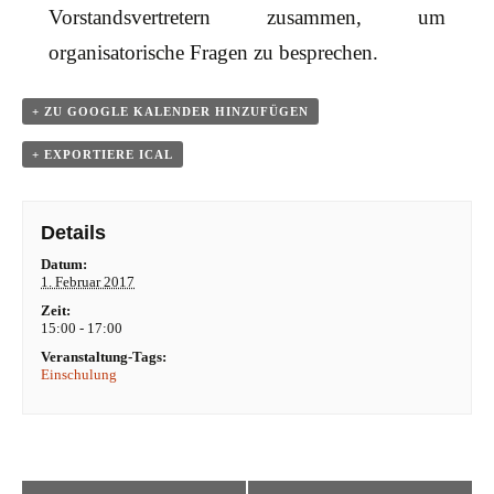
v
Vorstandsvertretern zusammen, um
i
organisatorische Fragen zu besprechen.
g
a
t
+ ZU GOOGLE KALENDER HINZUFÜGEN
i
+ EXPORTIERE ICAL
o
n
Details
Datum:
1. Februar 2017
Zeit:
15:00 - 17:00
Veranstaltung-Tags:
Einschulung
V