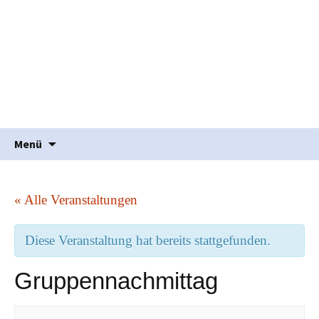
Waldorfpädagogik seit 1986
Freie Schule Elztal
Springe
Suche
Menü
zum
nach:
Inhalt
« Alle Veranstaltungen
Diese Veranstaltung hat bereits stattgefunden.
Gruppennachmittag