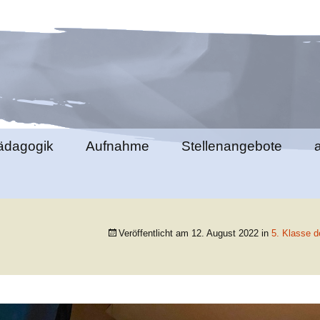
e Elztal
ädagogik
Aufnahme
Stellenangebote
lemente
Ablauf des
Klassengemeinschaft
Aufnahmeverfahrens
richte
berstufenpädagogik
Schultag
Formulare
Veröffentlicht am
12. August 2022
in
5. Klasse de
ds
bschlüsse
Schulgeld
nde
ung