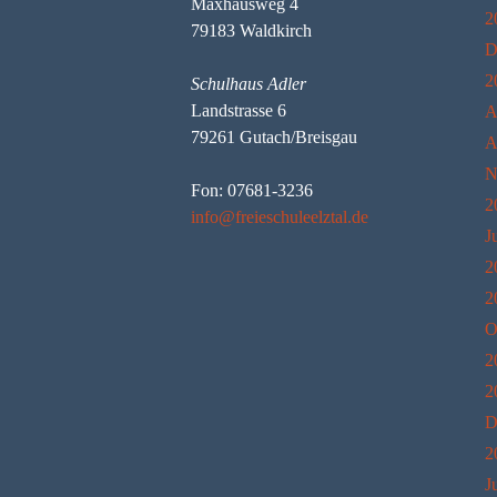
Maxhausweg 4
2
79183 Waldkirch
D
2
Schulhaus Adler
Landstrasse 6
A
79261 Gutach/Breisgau
A
N
Fon: 07681-3236
2
info@freieschuleelztal.de
J
2
2
O
2
2
D
2
J