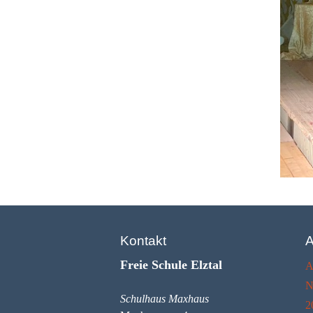
Kontakt
A
Freie Schule Elztal
A
N
Schulhaus Maxhaus
2