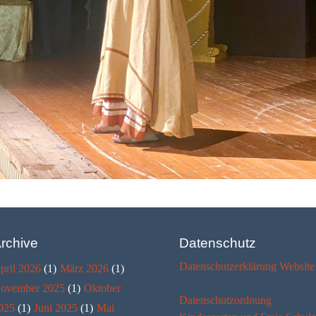
rchive
Datenschutz
Datenschutzerklärung Website
pril 2026
(1)
März 2026
(1)
ovember 2025
(1)
Oktober
Datenschutzordnung
025
(1)
Juni 2025
(1)
Mai