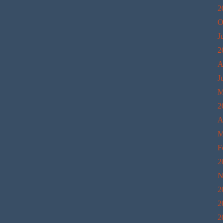
2
O
J
2
A
J
M
2
A
M
F
2
N
2
2
2