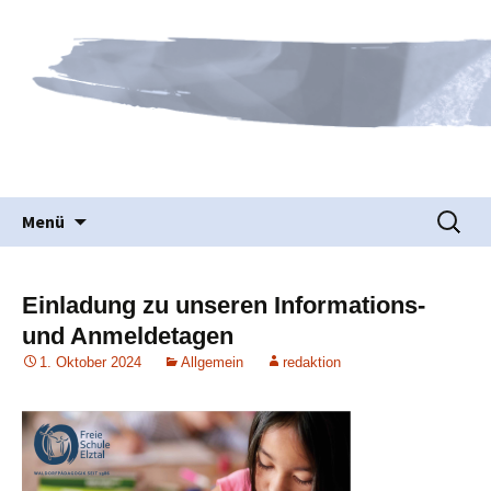
Waldorfpädagogik seit 1986
Freie Schule Elztal
Springe
Suche
Menü
zum
nach:
Inhalt
Einladung zu unseren Informations-
und Anmeldetagen
1. Oktober 2024
Allgemein
redaktion