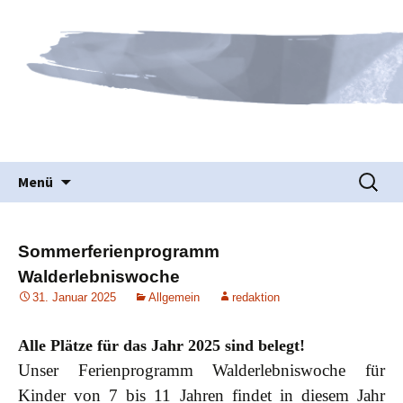
Waldorfpädagogik seit 1986
Freie Schule Elztal
Springe
Suche
Menü
zum
nach:
Inhalt
Sommerferienprogramm
Walderlebniswoche
31. Januar 2025
Allgemein
redaktion
Alle Plätze für das Jahr 2025 sind belegt!
Unser Ferienprogramm Walderlebniswoche für
Kinder von 7 bis 11 Jahren findet in diesem Jahr