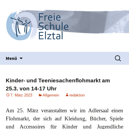
Waldorfpädagogik seit 1986
Freie Schule Elztal
Springe
Suche
Menü
zum
nach:
Inhalt
Kinder- und Teeniesachenflohmarkt am
25.3. von 14-17 Uhr
7. März 2023
Allgemein
redaktion
Am 25. März veranstalten wir im Adlersaal einen
Flohmarkt, der sich auf Kleidung, Bücher, Spiele
und Accessoires für Kinder und Jugendliche