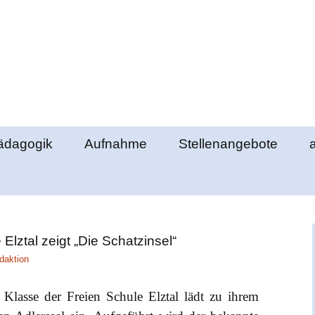
e Elztal
ädagogik
Aufnahme
Stellenangebote
lemente
Ablauf des
Klassengemeinschaft
Aufnahmeverfahrens
richte
berstufenpädagogik
Schultag
Formulare
Elztal zeigt „Die Schatzinsel“
ds
bschlüsse
Schulgeld
daktion
nde
 Klasse der Freien Schule Elztal lädt zu ihrem
ung