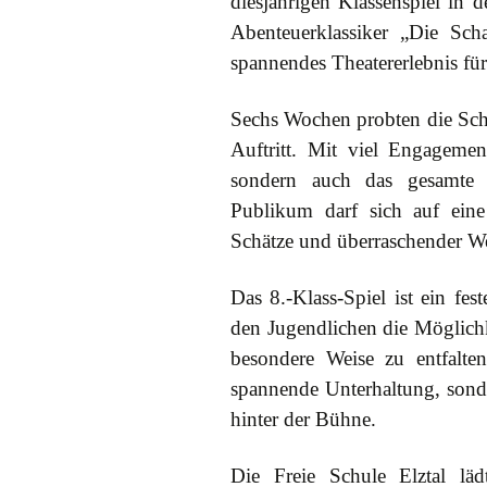
diesjährigen Klassenspiel in 
Abenteuerklassiker „Die Sch
Vereinssatzung
spannendes Theatererlebnis für
Finanzen
Sechs Wochen probten die Schü
Auftritt. Mit viel Engagemen
Förderungen
sondern auch das gesamte 
Publikum darf sich auf eine
Schätze und überraschender W
Das 8.-Klass-Spiel ist ein fes
den Jugendlichen die Möglichke
besondere Weise zu entfalte
spannende Unterhaltung, son
hinter der Bühne.
Die Freie Schule Elztal lädt