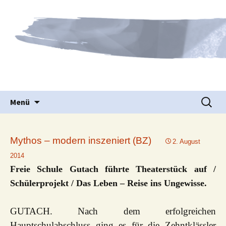
Waldorfpädagogik seit 1986
Freie Schule Elztal
Springe
Suche
Menü
zum
nach:
Inhalt
Mythos – modern inszeniert (BZ)
2. August
2014
Freie Schule Gutach führte Theaterstück auf /
Schülerprojekt / Das Leben – Reise ins Ungewisse.
GUTACH. Nach dem erfolgreichen
Hauptschulabschluss ging es für die Zehntklässler