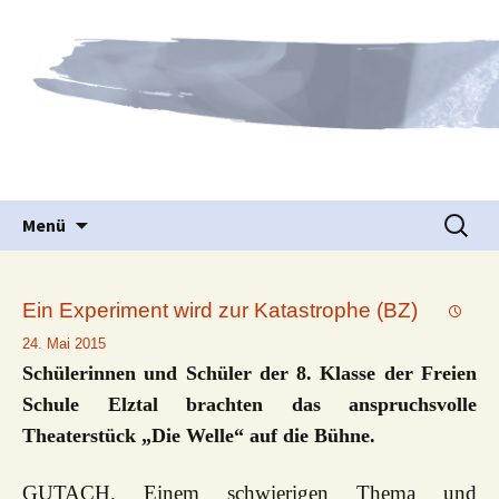
Waldorfpädagogik seit 1986
Freie Schule Elztal
Springe
Suche
Menü
zum
nach:
Inhalt
Ein Experiment wird zur Katastrophe (BZ)
24. Mai 2015
Schülerinnen und Schüler der 8. Klasse der Freien
Schule Elztal brachten das anspruchsvolle
Theaterstück „Die Welle“ auf die Bühne.
GUTACH. Einem schwierigen Thema und