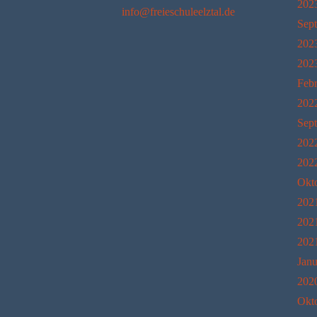
202
info@freieschuleelztal.de
Sep
202
202
Feb
202
Sep
202
202
Okt
202
202
202
Janu
202
Okt