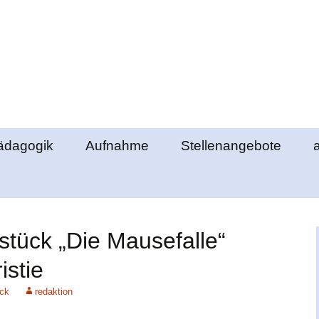
e Elztal
ädagogik
Aufnahme
Stellenangebote
lemente
Ablauf des
Klassengemeinschaft
Aufnahmeverfahrens
richte
berstufenpädagogik
Schultag
Formulare
stück „Die Mausefalle“
ds
bschlüsse
Schulgeld
istie
nde
ick
redaktion
ung