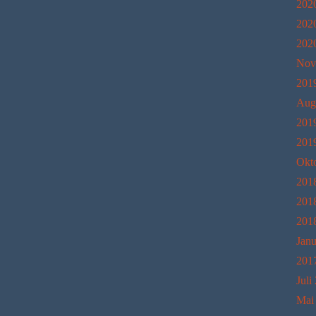
202
202
202
Nov
201
Aug
201
201
Okt
201
201
201
Janu
201
Juli
Mai