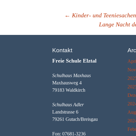
Beitrags-
←
Kinder- und Teeniesachen
Lange Nacht d
Navigation
Kontakt
Arc
Freie Schule Elztal
Apri
Nov
Schulhaus Maxhaus
202
Maxhausweg 4
202
79183 Waldkirch
Dez
202
Schulhaus Adler
Landstrasse 6
Aug
79261 Gutach/Breisgau
202
Feb
Fon: 07681-3236