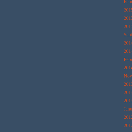
Feb
201
201
201
Sep
201
201
Feb
201
Nov
201
201
201
Janu
201
201