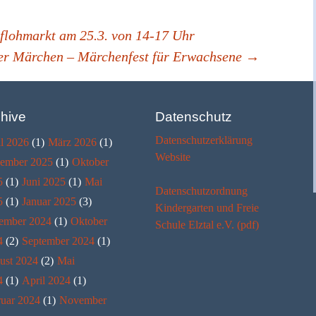
flohmarkt am 25.3. von 14-17 Uhr
er Märchen – Märchenfest für Erwachsene
→
hive
Datenschutz
Datenschutzerklärung
l 2026
(1)
März 2026
(1)
Website
ember 2025
(1)
Oktober
5
(1)
Juni 2025
(1)
Mai
Datenschutzordnung
5
(1)
Januar 2025
(3)
Kindergarten und Freie
ember 2024
(1)
Oktober
Schule Elztal e.V. (pdf)
4
(2)
September 2024
(1)
ust 2024
(2)
Mai
4
(1)
April 2024
(1)
ruar 2024
(1)
November