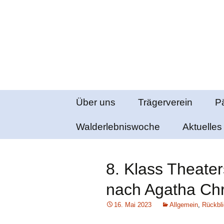
Waldorfpädagogik seit 1986
Freie Schul
Springe
Über uns
Trägerverein
P
zum
Inhalt
Chronik
Walderlebniswoche
Kindergarten
Aktuelles
E
Bienenkorb
Lage und
Pressebe
O
Gebäude
Natur- und
8. Klass Theater
Waldkindergarten
Downloa
A
Impressum
nach Agatha Chr
Brücke
SucheFi
16. Mai 2023
Allgemein
,
Rückbl
Nachmittagsbetreu