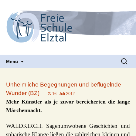
Waldorfpädagogik seit 1986
Freie Schule Elztal
Springe
Suche
Menü
zum
nach:
Inhalt
Unheimliche Begegnungen und beflügelnde
Wunder (BZ)
16. Juli 2012
Mehr Künstler als je zuvor bereicherten die lange
Märchennacht.
WALDKIRCH. Sagenumwobene Geschichten und
sphärische Klänge ließen die zahlreichen kleinen und