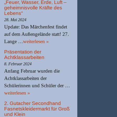
„Feuer, Wasser, Erde, Luft –
geheimnisvolle Kräfte des
Lebens“
28. Mai 2024
Update: Das Märchenfest findet
auf dem Außengelände statt! 27.
Lange …
weiterlesen »
Präsentation der
Achtklassarbeiten
8. Februar 2024
Anfang Februar wurden die
Achtklassarbeiten der
Schülerinnen und Schüler der …
weiterlesen »
2. Gutacher Secondhand
Fasnetskleidermarkt für Groß
und Klein