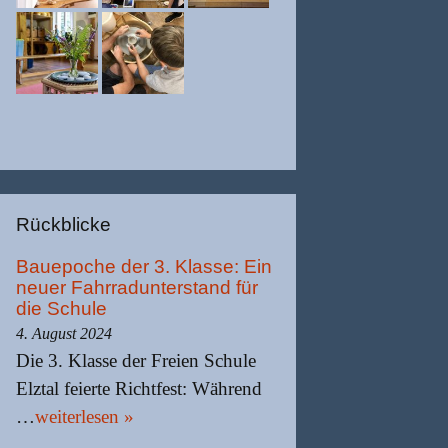
Rückblicke
Bauepoche der 3. Klasse: Ein
neuer Fahrradunterstand für
die Schule
4. August 2024
Die 3. Klasse der Freien Schule
Elztal feierte Richtfest: Während
…
weiterlesen »