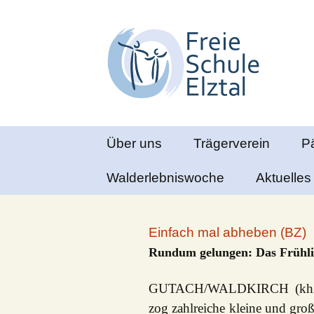
Waldorfpädagogik seit 1986
Freie Schul
Springe
Über uns
Trägerverein
P
zum
Inhalt
Chronik
Walderlebniswoche
Kindergarten
Aktuelles
E
Bienenkorb
Lage und
Pressebe
O
Gebäude
Natur- und
Einfach mal abheben (BZ)
Waldkindergarten
Downloa
A
Rundum gelungen: Das Frühling
Impressum
Brücke
SucheFi
GUTACH/WALDKIRCH (khß). D
Nachmittagsbetreu
zog zahlreiche kleine und gro