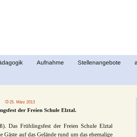
e Elztal
ädagogik
Aufnahme
Stellenangebote
lemente
Ablauf des
Klassengemeinschaft
Aufnahmeverfahrens
richte
berstufenpädagogik
Schultag
Formulare
25. März 2013
ds
bschlüsse
sfest der Freien Schule Elztal.
Schulgeld
nde
as Frühlingsfest der Freien Schule Elztal
ung
ße Gäste auf das Gelände rund um das ehemalige