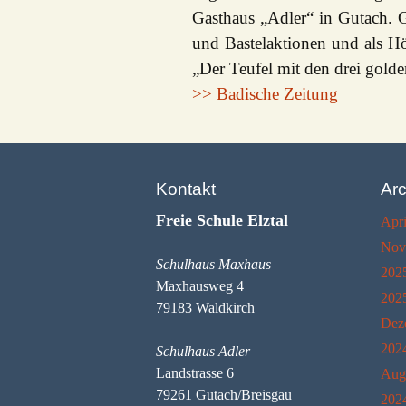
Gasthaus „Adler“ in Gutach. 
Vereinssatzung
und Bastelaktionen und als H
„Der Teufel mit den drei gold
Finanzen
>> Badische Zeitung
Förderungen
Kontakt
Arc
Freie Schule Elztal
Apri
Nov
Schulhaus Maxhaus
202
Maxhausweg 4
202
79183 Waldkirch
Dez
202
Schulhaus Adler
Landstrasse 6
Aug
79261 Gutach/Breisgau
202