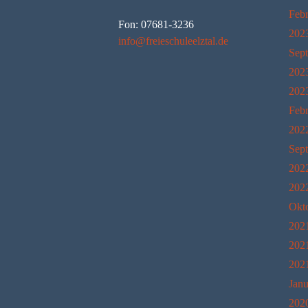
Feb
Fon: 07681-3236
202
info@freieschuleelztal.de
Sep
202
202
Feb
202
Sep
202
202
Okt
202
202
202
Janu
202