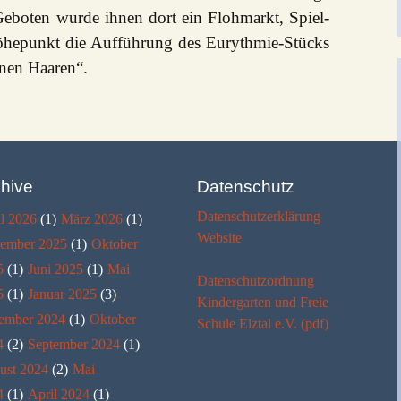
Geboten wurde ihnen dort ein Flohmarkt, Spiel-
öhepunkt die Aufführung des Eurythmie-Stücks
enen Haaren“.
hive
Datenschutz
Datenschutzerklärung
l 2026
(1)
März 2026
(1)
Website
ember 2025
(1)
Oktober
5
(1)
Juni 2025
(1)
Mai
Datenschutzordnung
5
(1)
Januar 2025
(3)
Kindergarten und Freie
ember 2024
(1)
Oktober
Schule Elztal e.V. (pdf)
4
(2)
September 2024
(1)
ust 2024
(2)
Mai
4
(1)
April 2024
(1)