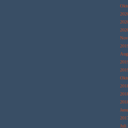
Okt
202
202
202
Nov
201
Aug
201
201
Okt
201
201
201
Janu
201
Juli