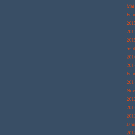
Mai
Feb
201
201
201
Sep
201
201
Feb
201
Nov
201
201
201
Janu
201