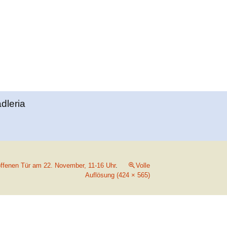
Suchen
adleria
nach:
offenen Tür am 22. November, 11-16 Uhr
.
Volle
Auflösung (424 × 565)