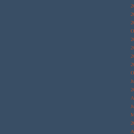
2
2
2
O
2
2
2
2
O
J
2
A
J
M
2
A