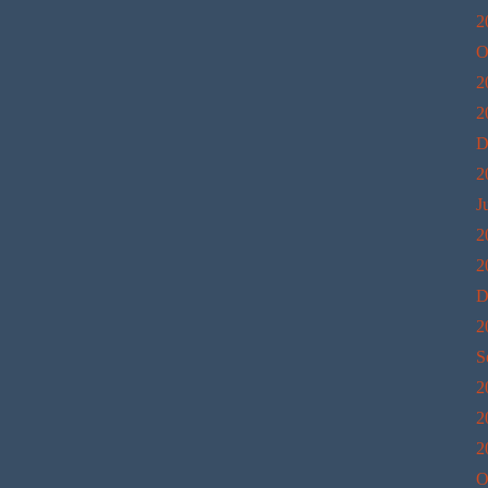
2
O
2
2
D
2
J
2
2
D
2
S
2
2
2
O