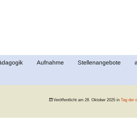
e Elztal
ädagogik
Aufnahme
Stellenangebote
lemente
Ablauf des
Klassengemeinschaft
Aufnahmeverfahrens
richte
berstufenpädagogik
Schultag
Formulare
Veröffentlicht am
28. Oktober 2025
in
Tag der 
ds
bschlüsse
Schulgeld
nde
ung