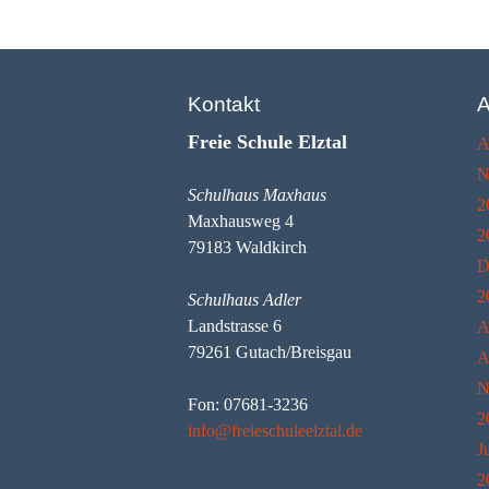
Vereinssatzung
Finanzen
Kontakt
A
Freie Schule Elztal
A
Förderungen
N
Schulhaus Maxhaus
2
Maxhausweg 4
2
79183 Waldkirch
D
2
Schulhaus Adler
Landstrasse 6
A
79261 Gutach/Breisgau
A
N
Fon: 07681-3236
2
info@freieschuleelztal.de
J
2